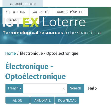
ACCÈS ISTEX.FR
OBJECTIF TDM
ACTUALITÉS
CORPUS SPÉCIALISÉS
Loterre
ESPAÑOL
FRANÇAIS
Terminological resources
to be shared out
Home
/ Électronique - Optoélectronique
Électronique -
Optoélectronique
×
Help
French
Search
ALIGN
ANNOTATE
DOWNLOAD