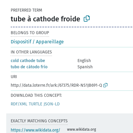
PREFERRED TERM
tube à cathode froide
BELONGS TO GROUP
Dispositif / Appareillage
IN OTHER LANGUAGES
cold cathode tube
English
tubo de cátodo frío
Spanish
URI
http://data.loterre.fr/ark:/67375/RDR-NS1JB691-Q
DOWNLOAD THIS CONCEPT:
RDF/XML
TURTLE
JSON-LD
EXACTLY MATCHING CONCEPTS
www.wikidata.org
https://www.wikidata.org/