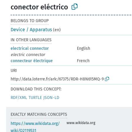
conector eléctrico
BELONGS TO GROUP
Device / Apparatus
(en)
IN OTHER LANGUAGES
electrical connector
English
electric connector
connecteur électrique
French
URI
http://data.loterre.fr/ark:/67375/RDR-H8N615MQ-9
DOWNLOAD THIS CONCEPT:
RDF/XML
TURTLE
JSON-LD
EXACTLY MATCHING CONCEPTS
www.wikidata.org
https://www.wikidata.org/
wiki/Q2119531