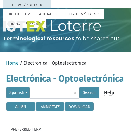
ACCÈS ISTEX.FR
OBJECTIF TDM
ACTUALITÉS
CORPUS SPÉCIALISÉS
Loterre
ESPAÑOL
FRANÇAIS
Terminological resources
to be shared out
Home
/ Electrónica - Optoelectrónica
Electrónica - Optoelectrónica
×
Help
Spanish
Search
ALIGN
ANNOTATE
DOWNLOAD
PREFERRED TERM