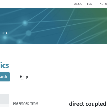
OBJECTIF TDM
ACTU
 out
ics
Help
arch
direct coupled
PREFERRED TERM