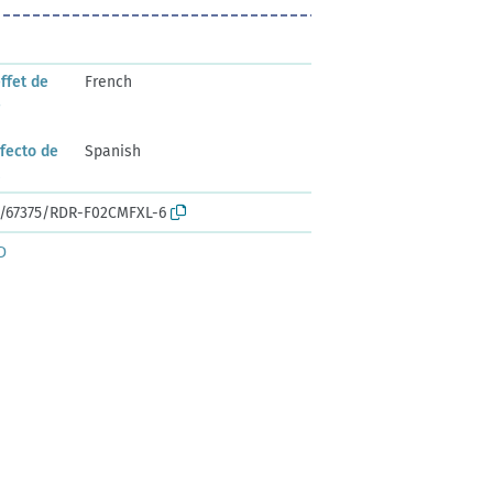
ffet de
French
e
efecto de
Spanish
a
rk:/67375/RDR-F02CMFXL-6
D