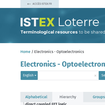
ACCÈS ISTEX.FR
Loterre
Terminological resources
to be shared
Home
/ Electronics - Optoelectronics
Electronics - Optoelectron
×
English
Se
Alphabetical
Hierarchy
Groups
direct coupled FET logic