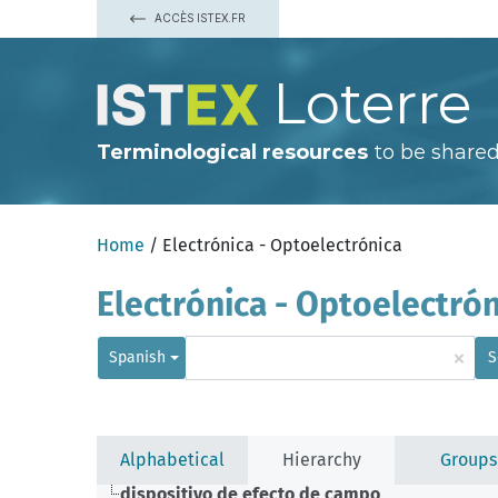
ACCÈS ISTEX.FR
Loterre
Terminological resources
to be shared
Home
/ Electrónica - Optoelectrónica
Electrónica - Optoelectrón
×
Spanish
S
Alphabetical
Hierarchy
Groups
dispositivo de efecto de campo