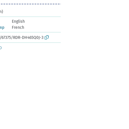
n)
English
amp
French
rk:/67375/RDR-DH465Q0J-3
D