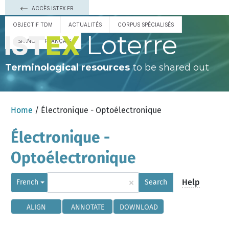
ACCÈS ISTEX.FR
OBJECTIF TDM
ACTUALITÉS
CORPUS SPÉCIALISÉS
Loterre
ESPAÑOL
FRANÇAIS
Terminological resources
to be shared out
Home
/ Électronique - Optoélectronique
Électronique -
Optoélectronique
×
Help
French
Search
ALIGN
ANNOTATE
DOWNLOAD