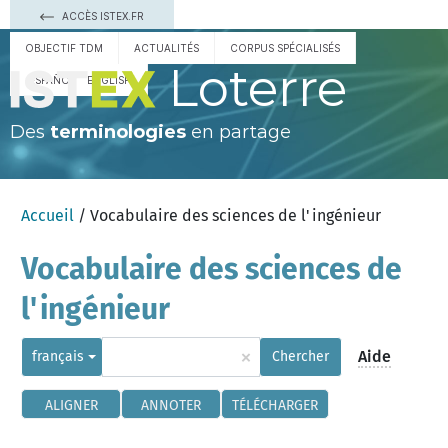
ACCÈS ISTEX.FR
OBJECTIF TDM
ACTUALITÉS
CORPUS SPÉCIALISÉS
Loterre
ESPAÑOL
ENGLISH
Des
terminologies
en partage
Accueil
/ Vocabulaire des sciences de l'ingénieur
Vocabulaire des sciences de
l'ingénieur
×
Aide
français
Chercher
ALIGNER
ANNOTER
TÉLÉCHARGER