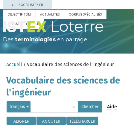
ACCÈS ISTEX.FR
OBJECTIF TDM
ACTUALITÉS
CORPUS SPÉCIALISÉS
Loterre
ESPAÑOL
ENGLISH
Des
terminologies
en partage
Accueil
/ Vocabulaire des sciences de l'ingénieur
Vocabulaire des sciences de
l'ingénieur
×
Aide
français
Chercher
ALIGNER
ANNOTER
TÉLÉCHARGER