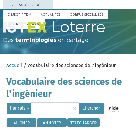
ACCÈS ISTEX.FR
OBJECTIF TDM
ACTUALITÉS
CORPUS SPÉCIALISÉS
Loterre
ESPAÑOL
ENGLISH
Des
terminologies
en partage
Accueil
/ Vocabulaire des sciences de l'ingénieur
Vocabulaire des sciences de
l'ingénieur
×
Aide
français
Chercher
ALIGNER
ANNOTER
TÉLÉCHARGER