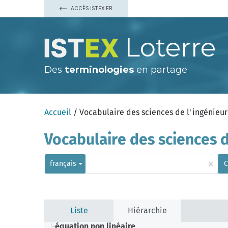
ACCÈS ISTEX.FR
Loterre
Des
terminologies
en partage
Accueil
/ Vocabulaire des sciences de l'ingénieur
Vocabulaire des sciences d
×
français
C
Liste
Hiérarchie
équation non linéaire