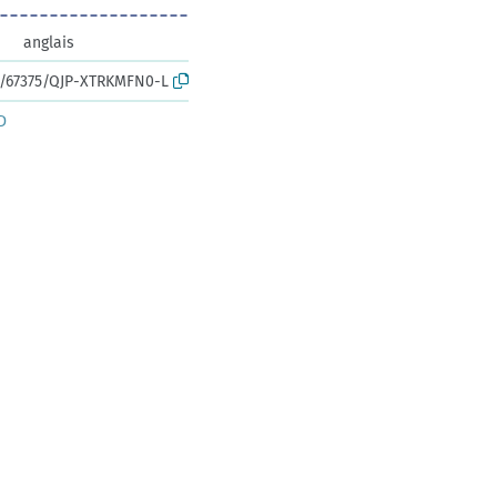
anglais
rk:/67375/QJP-XTRKMFN0-L
D