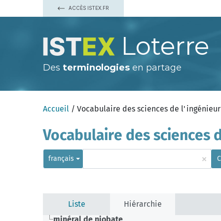
ACCÈS ISTEX.FR
Loterre
Des
terminologies
en partage
Accueil
/ Vocabulaire des sciences de l'ingénieur
Vocabulaire des sciences d
×
français
C
Liste
Hiérarchie
minéral de niobate