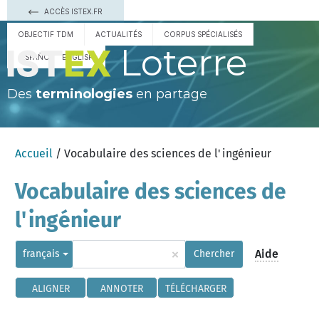
ACCÈS ISTEX.FR
OBJECTIF TDM
ACTUALITÉS
CORPUS SPÉCIALISÉS
Loterre
ESPAÑOL
ENGLISH
Des
terminologies
en partage
Accueil
/ Vocabulaire des sciences de l'ingénieur
Vocabulaire des sciences de
l'ingénieur
×
Aide
français
Chercher
ALIGNER
ANNOTER
TÉLÉCHARGER