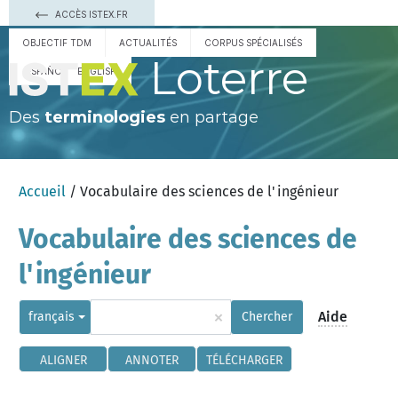
ACCÈS ISTEX.FR
OBJECTIF TDM
ACTUALITÉS
CORPUS SPÉCIALISÉS
Loterre
ESPAÑOL
ENGLISH
Des
terminologies
en partage
Accueil
/ Vocabulaire des sciences de l'ingénieur
Vocabulaire des sciences de
l'ingénieur
×
Aide
français
Chercher
ALIGNER
ANNOTER
TÉLÉCHARGER