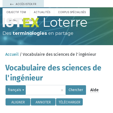
ACCÈS ISTEX.FR
OBJECTIF TDM
ACTUALITÉS
CORPUS SPÉCIALISÉS
Loterre
ESPAÑOL
ENGLISH
Des
terminologies
en partage
Accueil
/ Vocabulaire des sciences de l'ingénieur
Vocabulaire des sciences de
l'ingénieur
×
Aide
français
Chercher
ALIGNER
ANNOTER
TÉLÉCHARGER