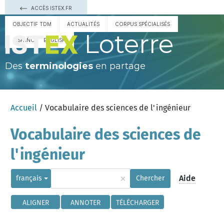
ACCÈS ISTEX.FR
OBJECTIF TDM
ACTUALITÉS
CORPUS SPÉCIALISÉS
Loterre
ESPAÑOL
ENGLISH
Des
terminologies
en partage
Accueil
/ Vocabulaire des sciences de l'ingénieur
Vocabulaire des sciences de
l'ingénieur
×
Aide
français
Chercher
ALIGNER
ANNOTER
TÉLÉCHARGER