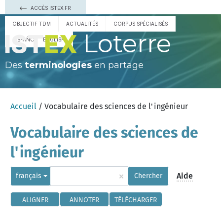
ACCÈS ISTEX.FR
OBJECTIF TDM
ACTUALITÉS
CORPUS SPÉCIALISÉS
Loterre
ESPAÑOL
ENGLISH
Des
terminologies
en partage
Accueil
/ Vocabulaire des sciences de l'ingénieur
Vocabulaire des sciences de
l'ingénieur
×
Aide
français
Chercher
ALIGNER
ANNOTER
TÉLÉCHARGER