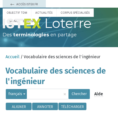
ACCÈS ISTEX.FR
OBJECTIF TDM
ACTUALITÉS
CORPUS SPÉCIALISÉS
Loterre
ESPAÑOL
ENGLISH
Des
terminologies
en partage
Accueil
/ Vocabulaire des sciences de l'ingénieur
Vocabulaire des sciences de
l'ingénieur
×
Aide
français
Chercher
ALIGNER
ANNOTER
TÉLÉCHARGER