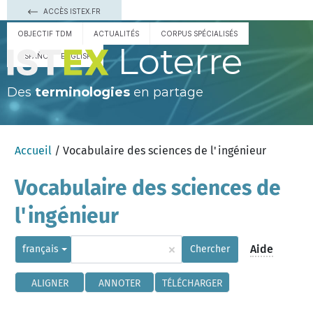
ACCÈS ISTEX.FR
OBJECTIF TDM
ACTUALITÉS
CORPUS SPÉCIALISÉS
Loterre
ESPAÑOL
ENGLISH
Des
terminologies
en partage
Accueil
/ Vocabulaire des sciences de l'ingénieur
Vocabulaire des sciences de
l'ingénieur
×
Aide
français
Chercher
ALIGNER
ANNOTER
TÉLÉCHARGER