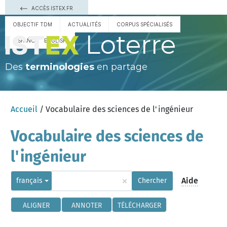
ACCÈS ISTEX.FR
OBJECTIF TDM
ACTUALITÉS
CORPUS SPÉCIALISÉS
Loterre
ESPAÑOL
ENGLISH
Des
terminologies
en partage
Accueil
/ Vocabulaire des sciences de l'ingénieur
Vocabulaire des sciences de
l'ingénieur
×
Aide
français
Chercher
ALIGNER
ANNOTER
TÉLÉCHARGER