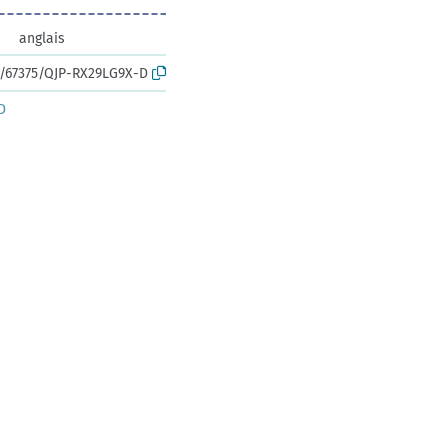
anglais
rk:/67375/QJP-RX29LG9X-D
D