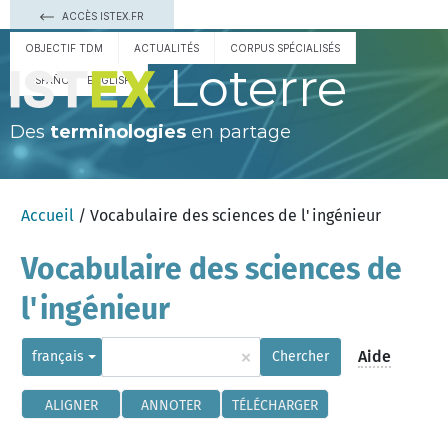
ACCÈS ISTEX.FR
OBJECTIF TDM
ACTUALITÉS
CORPUS SPÉCIALISÉS
Loterre
ESPAÑOL
ENGLISH
Des
terminologies
en partage
Accueil
/ Vocabulaire des sciences de l'ingénieur
Vocabulaire des sciences de
l'ingénieur
×
Aide
français
Chercher
ALIGNER
ANNOTER
TÉLÉCHARGER