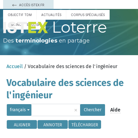
ACCÈS ISTEX.FR
OBJECTIF TDM
ACTUALITÉS
CORPUS SPÉCIALISÉS
Loterre
ESPAÑOL
ENGLISH
Des
terminologies
en partage
Accueil
/ Vocabulaire des sciences de l'ingénieur
Vocabulaire des sciences de
l'ingénieur
×
Aide
français
Chercher
ALIGNER
ANNOTER
TÉLÉCHARGER