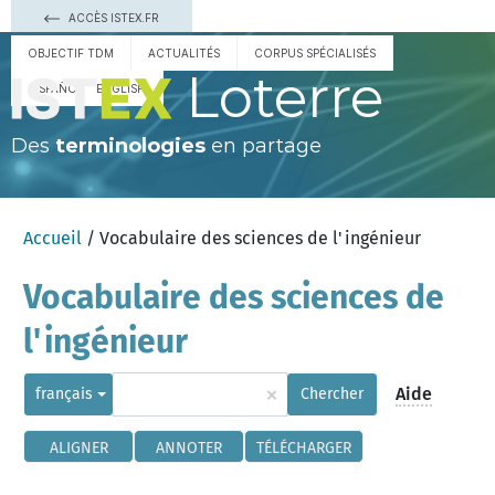
ACCÈS ISTEX.FR
OBJECTIF TDM
ACTUALITÉS
CORPUS SPÉCIALISÉS
Loterre
ESPAÑOL
ENGLISH
Des
terminologies
en partage
Accueil
/ Vocabulaire des sciences de l'ingénieur
Vocabulaire des sciences de
l'ingénieur
×
Aide
français
Chercher
ALIGNER
ANNOTER
TÉLÉCHARGER