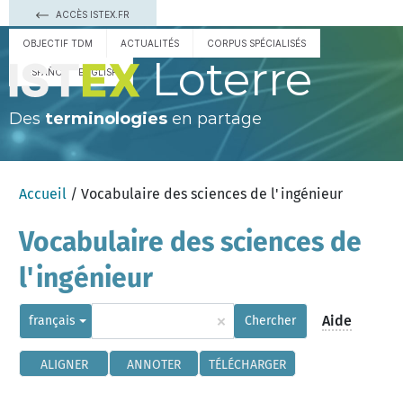
ACCÈS ISTEX.FR
OBJECTIF TDM
ACTUALITÉS
CORPUS SPÉCIALISÉS
Loterre
ESPAÑOL
ENGLISH
Des
terminologies
en partage
Accueil
/ Vocabulaire des sciences de l'ingénieur
Vocabulaire des sciences de
l'ingénieur
×
Aide
français
Chercher
ALIGNER
ANNOTER
TÉLÉCHARGER