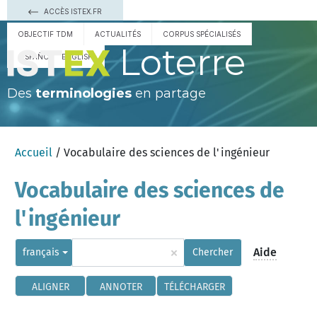
ACCÈS ISTEX.FR
OBJECTIF TDM
ACTUALITÉS
CORPUS SPÉCIALISÉS
Loterre
ESPAÑOL
ENGLISH
Des
terminologies
en partage
Accueil
/ Vocabulaire des sciences de l'ingénieur
Vocabulaire des sciences de
l'ingénieur
×
Aide
français
Chercher
ALIGNER
ANNOTER
TÉLÉCHARGER