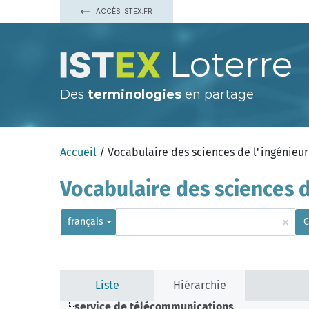
ACCÈS ISTEX.FR
Loterre
Des
terminologies
en partage
Accueil
/ Vocabulaire des sciences de l'ingénieur
Vocabulaire des sciences d
×
français
C
Liste
Hiérarchie
service de télécommunications