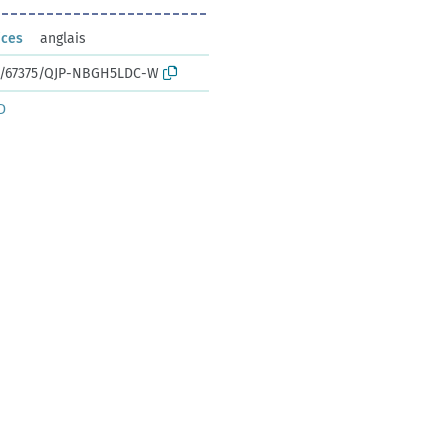
ices
anglais
rk:/67375/QJP-NBGH5LDC-W
D