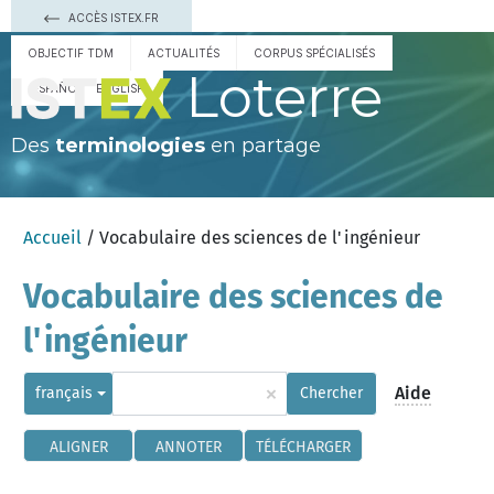
ACCÈS ISTEX.FR
OBJECTIF TDM
ACTUALITÉS
CORPUS SPÉCIALISÉS
Loterre
ESPAÑOL
ENGLISH
Des
terminologies
en partage
Accueil
/ Vocabulaire des sciences de l'ingénieur
Vocabulaire des sciences de
l'ingénieur
×
Aide
français
Chercher
ALIGNER
ANNOTER
TÉLÉCHARGER