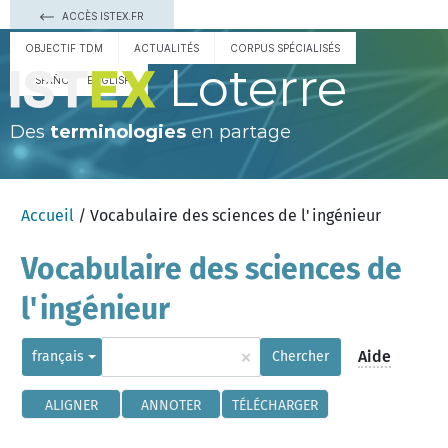
ACCÈS ISTEX.FR
OBJECTIF TDM
ACTUALITÉS
CORPUS SPÉCIALISÉS
Loterre
ESPAÑOL
ENGLISH
Des
terminologies
en partage
Accueil
/ Vocabulaire des sciences de l'ingénieur
Vocabulaire des sciences de
l'ingénieur
×
Aide
français
Chercher
ALIGNER
ANNOTER
TÉLÉCHARGER