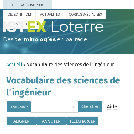
ACCÈS ISTEX.FR
OBJECTIF TDM
ACTUALITÉS
CORPUS SPÉCIALISÉS
Loterre
ESPAÑOL
ENGLISH
Des
terminologies
en partage
Accueil
/ Vocabulaire des sciences de l'ingénieur
Vocabulaire des sciences de
l'ingénieur
×
Aide
français
Chercher
ALIGNER
ANNOTER
TÉLÉCHARGER