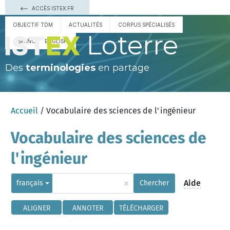
ACCÈS ISTEX.FR
OBJECTIF TDM
ACTUALITÉS
CORPUS SPÉCIALISÉS
Loterre
ESPAÑOL
ENGLISH
Des
terminologies
en partage
Accueil
/ Vocabulaire des sciences de l'ingénieur
Vocabulaire des sciences de
l'ingénieur
×
Aide
français
Chercher
ALIGNER
ANNOTER
TÉLÉCHARGER