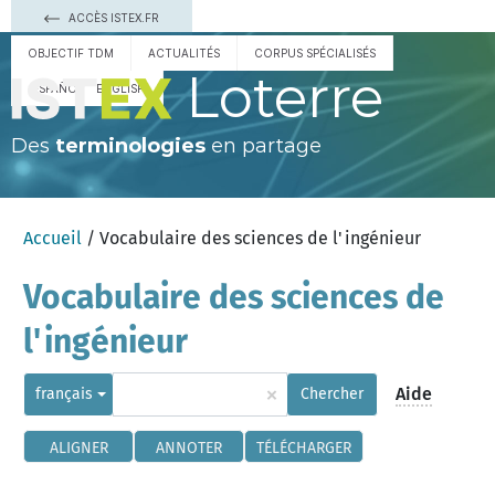
ACCÈS ISTEX.FR
OBJECTIF TDM
ACTUALITÉS
CORPUS SPÉCIALISÉS
Loterre
ESPAÑOL
ENGLISH
Des
terminologies
en partage
Accueil
/ Vocabulaire des sciences de l'ingénieur
Vocabulaire des sciences de
l'ingénieur
×
Aide
français
Chercher
ALIGNER
ANNOTER
TÉLÉCHARGER