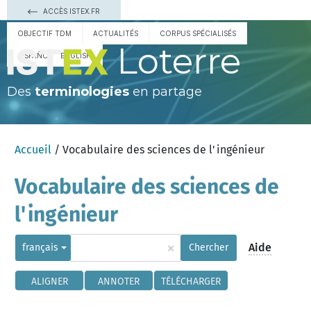
ACCÈS ISTEX.FR
OBJECTIF TDM
ACTUALITÉS
CORPUS SPÉCIALISÉS
Loterre
ESPAÑOL
ENGLISH
Des
terminologies
en partage
Accueil
/ Vocabulaire des sciences de l'ingénieur
Vocabulaire des sciences de
l'ingénieur
×
Aide
français
Chercher
ALIGNER
ANNOTER
TÉLÉCHARGER