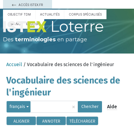
ACCÈS ISTEX.FR
OBJECTIF TDM
ACTUALITÉS
CORPUS SPÉCIALISÉS
Loterre
ESPAÑOL
ENGLISH
Des
terminologies
en partage
Accueil
/ Vocabulaire des sciences de l'ingénieur
Vocabulaire des sciences de
l'ingénieur
×
Aide
français
Chercher
ALIGNER
ANNOTER
TÉLÉCHARGER