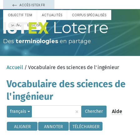
ACCÈS ISTEX.FR
OBJECTIF TDM
ACTUALITÉS
CORPUS SPÉCIALISÉS
Loterre
ESPAÑOL
ENGLISH
Des
terminologies
en partage
Accueil
/ Vocabulaire des sciences de l'ingénieur
Vocabulaire des sciences de
l'ingénieur
×
Aide
français
Chercher
ALIGNER
ANNOTER
TÉLÉCHARGER