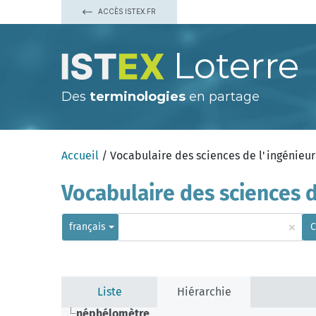
ACCÈS ISTEX.FR
Loterre
Des
terminologies
en partage
Accueil
/ Vocabulaire des sciences de l'ingénieur
Vocabulaire des sciences d
×
français
C
Liste
Hiérarchie
néphélomètre