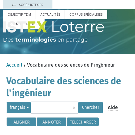
ACCÈS ISTEX.FR
OBJECTIF TDM
ACTUALITÉS
CORPUS SPÉCIALISÉS
Loterre
ESPAÑOL
ENGLISH
Des
terminologies
en partage
Accueil
/ Vocabulaire des sciences de l'ingénieur
Vocabulaire des sciences de
l'ingénieur
×
Aide
français
Chercher
ALIGNER
ANNOTER
TÉLÉCHARGER