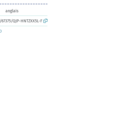
anglais
rk:/67375/QJP-HNTZXX5L-F
D