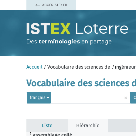
ACCÈS ISTEX.FR
Loterre
Des
terminologies
en partage
Accueil
/ Vocabulaire des sciences de l'ingénieur
Vocabulaire des sciences d
×
français
C
Liste
Hiérarchie
assemblage collé