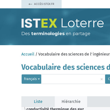
ACCÈS ISTEX.FR
Loterre
Des
terminologies
en partage
Accueil
/ Vocabulaire des sciences de l'ingénieur
Vocabulaire des sciences d
×
français
C
Liste
Hiérarchie
conductivité thermique des gaz