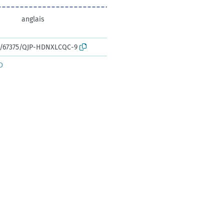
anglais
rk:/67375/QJP-HDNXLCQC-9
D