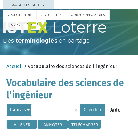
ACCÈS ISTEX.FR
OBJECTIF TDM
ACTUALITÉS
CORPUS SPÉCIALISÉS
Loterre
ESPAÑOL
ENGLISH
Des
terminologies
en partage
Accueil
/ Vocabulaire des sciences de l'ingénieur
Vocabulaire des sciences de
l'ingénieur
×
Aide
français
Chercher
ALIGNER
ANNOTER
TÉLÉCHARGER