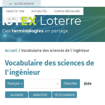
ACCÈS ISTEX.FR
OBJECTIF TDM
ACTUALITÉS
CORPUS SPÉCIALISÉS
Loterre
ESPAÑOL
ENGLISH
Des
terminologies
en partage
Accueil
/ Vocabulaire des sciences de l'ingénieur
Vocabulaire des sciences de
l'ingénieur
×
Aide
français
Chercher
ALIGNER
ANNOTER
TÉLÉCHARGER