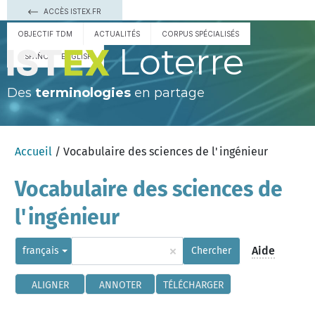
ACCÈS ISTEX.FR
OBJECTIF TDM
ACTUALITÉS
CORPUS SPÉCIALISÉS
Loterre
ESPAÑOL
ENGLISH
Des
terminologies
en partage
Accueil
/ Vocabulaire des sciences de l'ingénieur
Vocabulaire des sciences de
l'ingénieur
×
Aide
français
Chercher
ALIGNER
ANNOTER
TÉLÉCHARGER