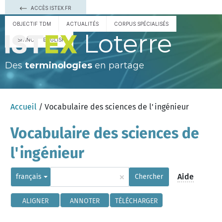
ACCÈS ISTEX.FR
OBJECTIF TDM
ACTUALITÉS
CORPUS SPÉCIALISÉS
Loterre
ESPAÑOL
ENGLISH
Des
terminologies
en partage
Accueil
/ Vocabulaire des sciences de l'ingénieur
Vocabulaire des sciences de
l'ingénieur
×
Aide
français
Chercher
ALIGNER
ANNOTER
TÉLÉCHARGER