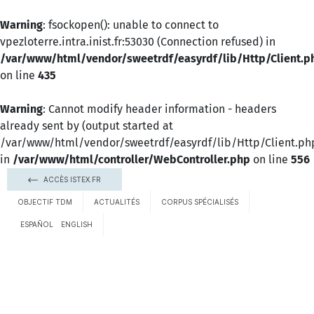
Warning
: fsockopen(): unable to connect to
vpezloterre.intra.inist.fr:53030 (Connection refused) in
/var/www/html/vendor/sweetrdf/easyrdf/lib/Http/Client.p
on line
435
Warning
: Cannot modify header information - headers
already sent by (output started at
/var/www/html/vendor/sweetrdf/easyrdf/lib/Http/Client.ph
in
/var/www/html/controller/WebController.php
on line
556
ACCÈS ISTEX.FR
OBJECTIF TDM
ACTUALITÉS
CORPUS SPÉCIALISÉS
ESPAÑOL
ENGLISH