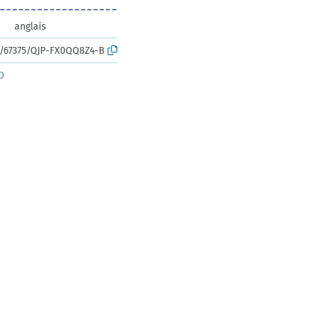
anglais
rk:/67375/QJP-FX0QQ8Z4-B
D