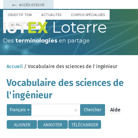
ACCÈS ISTEX.FR
OBJECTIF TDM
ACTUALITÉS
CORPUS SPÉCIALISÉS
Loterre
ESPAÑOL
ENGLISH
Des
terminologies
en partage
Accueil
/ Vocabulaire des sciences de l'ingénieur
Vocabulaire des sciences de
l'ingénieur
×
Aide
français
Chercher
ALIGNER
ANNOTER
TÉLÉCHARGER