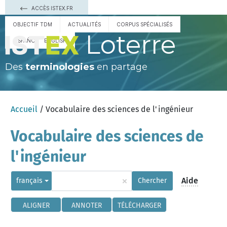
ACCÈS ISTEX.FR
OBJECTIF TDM
ACTUALITÉS
CORPUS SPÉCIALISÉS
Loterre
ESPAÑOL
ENGLISH
Des
terminologies
en partage
Accueil
/ Vocabulaire des sciences de l'ingénieur
Vocabulaire des sciences de
l'ingénieur
×
Aide
français
Chercher
ALIGNER
ANNOTER
TÉLÉCHARGER