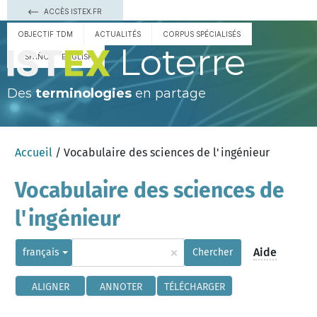
ACCÈS ISTEX.FR
OBJECTIF TDM
ACTUALITÉS
CORPUS SPÉCIALISÉS
Loterre
ESPAÑOL
ENGLISH
Des
terminologies
en partage
Accueil
/ Vocabulaire des sciences de l'ingénieur
Vocabulaire des sciences de
l'ingénieur
×
Aide
français
Chercher
ALIGNER
ANNOTER
TÉLÉCHARGER