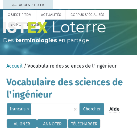
ACCÈS ISTEX.FR
OBJECTIF TDM
ACTUALITÉS
CORPUS SPÉCIALISÉS
Loterre
ESPAÑOL
ENGLISH
Des
terminologies
en partage
Accueil
/ Vocabulaire des sciences de l'ingénieur
Vocabulaire des sciences de
l'ingénieur
×
Aide
français
Chercher
ALIGNER
ANNOTER
TÉLÉCHARGER