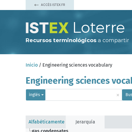
ACCÈS ISTEX.FR
Loterre
Recursos terminológicos
a compartir
Inicio
/ Engineering sciences vocabulary
Engineering sciences voca
×
inglés
Bus
Alfabéticamente
Jerarquía
gas condensates