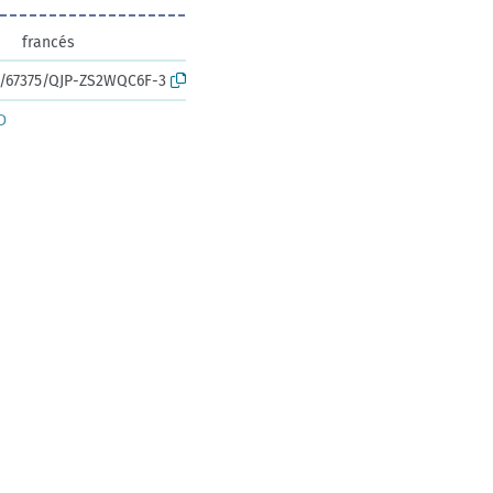
francés
rk:/67375/QJP-ZS2WQC6F-3
D