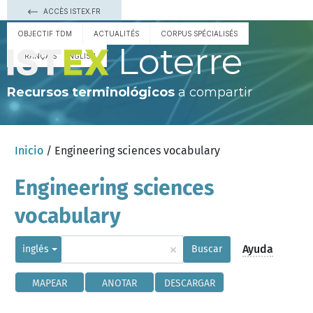
ACCÈS ISTEX.FR
OBJECTIF TDM
ACTUALITÉS
CORPUS SPÉCIALISÉS
Loterre
FRANÇAIS
ENGLISH
Recursos terminológicos
a compartir
Inicio
/ Engineering sciences vocabulary
Engineering sciences
vocabulary
×
Ayuda
inglés
Buscar
MAPEAR
ANOTAR
DESCARGAR