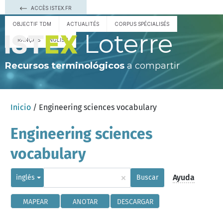
ACCÈS ISTEX.FR
OBJECTIF TDM
ACTUALITÉS
CORPUS SPÉCIALISÉS
Loterre
FRANÇAIS
ENGLISH
Recursos terminológicos
a compartir
Inicio
/ Engineering sciences vocabulary
Engineering sciences
vocabulary
×
Ayuda
inglés
Buscar
MAPEAR
ANOTAR
DESCARGAR